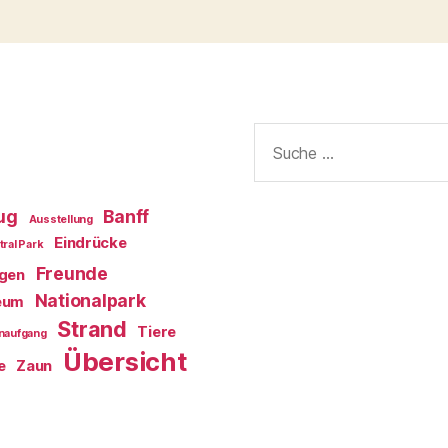
Suche
nach:
ug
Banff
Ausstellung
Eindrücke
tral Park
Freunde
egen
Nationalpark
eum
Strand
Tiere
naufgang
Übersicht
e
Zaun