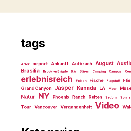
tags
August
Ausfl
airport
Ankunft
Aufbruch
Adler
Brasilia
Brooklyn Brigde
Bär
Bären
Camping
Campus
Cen
erlebnisreich
Fische
Fli
Felsen
Flagstaff
Jasper
Kanada
Grand Canyon
LA
Mus
Meer
NY
Natur
Phoenix
Ranch
Reiten
Sedona
Sonne
Video
Tour
Vancouver
Vergangenheit
Wal