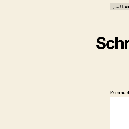
[salbu
Schr
Kommen