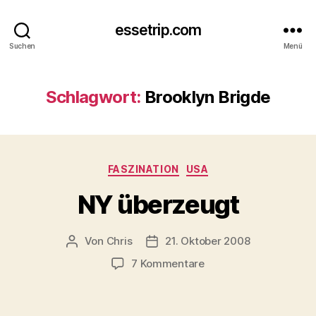
essetrip.com
Suchen
Menü
Schlagwort:
Brooklyn Brigde
Kategorien
FASZINATION
USA
NY überzeugt
Von
Chris
21. Oktober 2008
Beitragsautor
Beitragsdatum
zu
7 Kommentare
NY
überzeugt