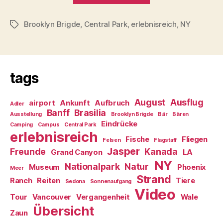
Brooklyn Brigde
,
Central Park
,
erlebnisreich
,
NY
Schlagwörter
tags
August
Ausflug
airport
Ankunft
Aufbruch
Adler
Banff
Brasilia
Ausstellung
Brooklyn Brigde
Bär
Bären
Eindrücke
Camping
Campus
Central Park
erlebnisreich
Fische
Fliegen
Felsen
Flagstaff
Jasper
Freunde
Kanada
Grand Canyon
LA
NY
Nationalpark
Natur
Museum
Phoenix
Meer
Strand
Ranch
Reiten
Tiere
Sedona
Sonnenaufgang
Video
Tour
Vancouver
Vergangenheit
Wale
Übersicht
Zaun