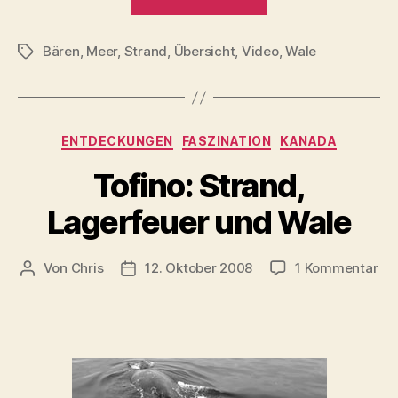
Island
Nachtrag“
Bären
,
Meer
,
Strand
,
Übersicht
,
Video
,
Wale
Schlagwörter
Kategorien
ENTDECKUNGEN
FASZINATION
KANADA
Tofino: Strand,
Lagerfeuer und Wale
zu
Von
Chris
12. Oktober 2008
1 Kommentar
Beitragsautor
Beitragsdatum
Tof
Str
Lag
un
Wa