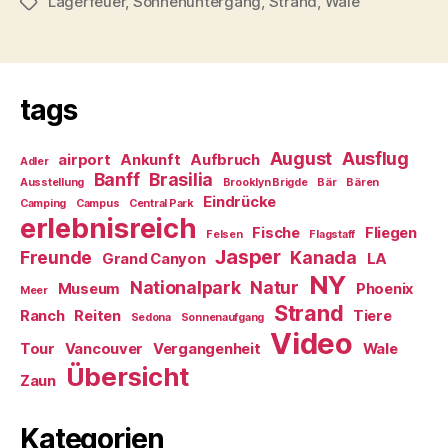
Lagerfeuer
,
Sonnenuntergang
,
Strand
und
,
Wale
Schlagwörter
Wale“
tags
August
Ausflug
airport
Ankunft
Aufbruch
Adler
Banff
Brasilia
Ausstellung
Brooklyn Brigde
Bär
Bären
Eindrücke
Camping
Campus
Central Park
erlebnisreich
Fische
Fliegen
Felsen
Flagstaff
Jasper
Freunde
Kanada
Grand Canyon
LA
NY
Nationalpark
Natur
Museum
Phoenix
Meer
Strand
Ranch
Reiten
Tiere
Sedona
Sonnenaufgang
Video
Tour
Vancouver
Vergangenheit
Wale
Übersicht
Zaun
Kategorien