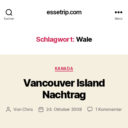
essetrip.com
Suchen
Menü
Schlagwort:
Wale
Kategorien
KANADA
Vancouver Island
Nachtrag
zu
Von
Chris
24. Oktober 2008
1 Kommentar
Beitragsautor
Beitragsdatum
Va
Isl
Na