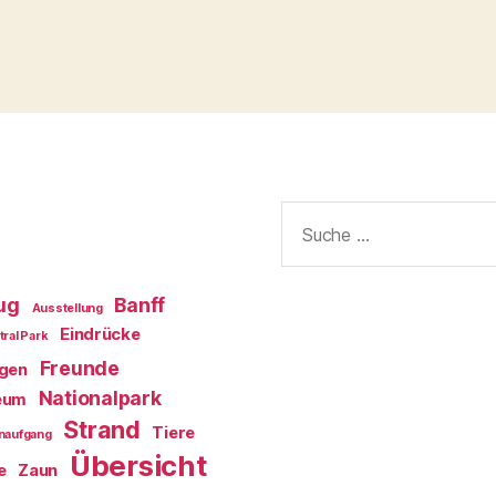
Suche
nach:
ug
Banff
Ausstellung
Eindrücke
tral Park
Freunde
egen
Nationalpark
eum
Strand
Tiere
naufgang
Übersicht
e
Zaun