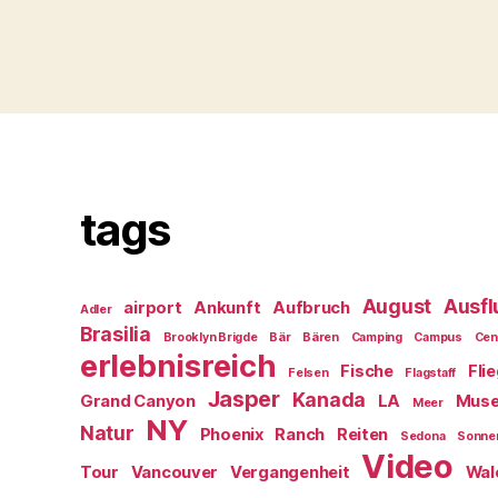
tags
August
Ausfl
airport
Ankunft
Aufbruch
Adler
Brasilia
Brooklyn Brigde
Bär
Bären
Camping
Campus
Cen
erlebnisreich
Fische
Fli
Felsen
Flagstaff
Jasper
Kanada
Grand Canyon
LA
Mus
Meer
NY
Natur
Phoenix
Ranch
Reiten
Sedona
Sonne
Video
Tour
Vancouver
Vergangenheit
Wal