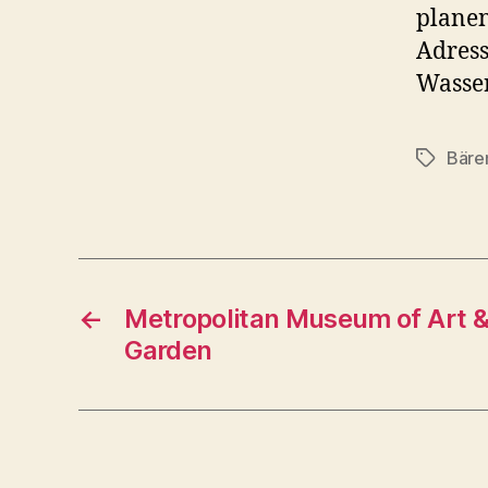
planen
Adress
Wasser
Bäre
Schlagwö
←
Metropolitan Museum of Art 
Garden