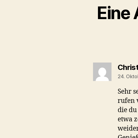
Eine 
Christ
24. Okto
Sehr s
rufen 
die du
etwa z
weider
Genieß