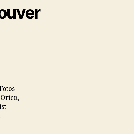
couver
Fotos
 Orten,
ist
l