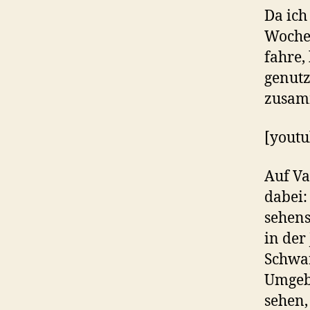
Da ich
Woche 
fahre,
genutz
zusam
[yout
Auf Va
dabei:
sehens
in der
Schwar
Umgebu
sehen,