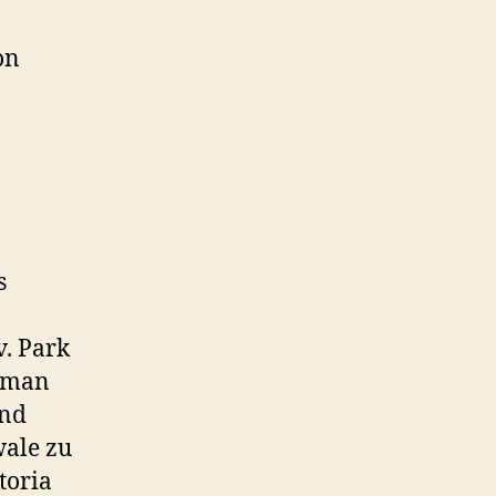
on
s
v. Park
n man
und
wale zu
toria